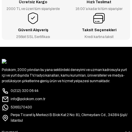
Ücretsiz Kargo
Hızlı Teslimat
2000 TL ve üzeri tüm siparişlerde
16:00’a kadar ki tüm siparişler
Güvenli Alışveriş
Taksit Seçenekleri
256bit SSL Sertifikası
Kredi kartına taksit
Polokom, 2000 yılından bu yana sektördeki deneyimi ve uzman kadrosuyla yurt
içi ve yurt dışında TV/radyo kanalları, kamu kurumları, üniversiteler ve medya-
prodüksiyon şirketlerine geniş ürün ve hizmet yelpazesi sunmaktadır.
0(212) 320 06 44
info@polokom.com.tr
5365170430
Perpa Ticaret İş Merkezi B Blok Kat:2 No: 81, Okmeydanı Cd., 34384 Şişli/
İstanbul