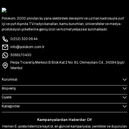
Polokom, 2000 yılından bu yana sektördeki deneyimi ve uzman kadrosuyla yurt
içi ve yurt dışında TV/radyo kanalları, kamu kurumları, üniversiteler ve medya-
prodüksiyon şirketlerine geniş ürün ve hizmet yelpazesi sunmaktadır.
0(212) 320 06 44
info@polokom.com.tr
5365170430
Perpa Ticaret İş Merkezi B Blok Kat:2 No: 81, Okmeydanı Cd., 34384 Şişli/
İstanbul
Kurumsal
Alışveriş
Üyelik
Kategoriler
Kampanyalardan Haberdar Ol!
Hemen E-posta listemize kayıt ol, en güncel kampanyalar, yenilikler ve duyuruları