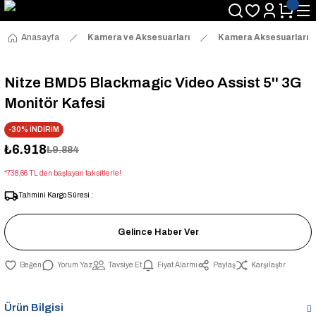
Anasayfa
Kamera ve Aksesuarları
Kamera Aksesuarları
Nitze BMD5 Blackmagic Video Assist 5'' 3G
Monitör Kafesi
-30% İNDİRİM
₺6.918
₺9.884
*738,66 TL den başlayan taksitlerle!
Tahmini Kargo Süresi :
Gelince Haber Ver
Yorum Yaz
Tavsiye Et
Fiyat Alarmı
Paylaş
Karşılaştır
Ürün Bilgisi