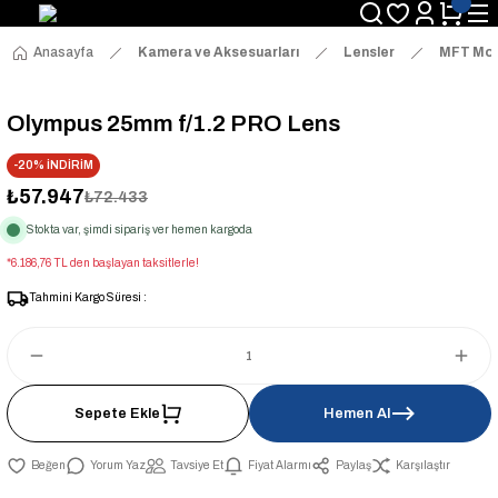
Anasayfa
Kamera ve Aksesuarları
Lensler
MFT Mou
Olympus 25mm f/1.2 PRO Lens
-20% İNDİRİM
₺57.947
₺72.433
Stokta var, şimdi sipariş ver hemen kargoda
*6.186,76 TL den başlayan taksitlerle!
Tahmini Kargo Süresi :
Sepete Ekle
Hemen Al
Yorum Yaz
Tavsiye Et
Fiyat Alarmı
Paylaş
Karşılaştır