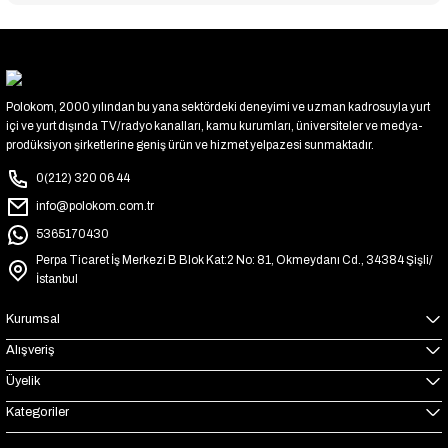
Polokom, 2000 yılından bu yana sektördeki deneyimi ve uzman kadrosuyla yurt
içi ve yurt dışında TV/radyo kanalları, kamu kurumları, üniversiteler ve medya-
prodüksiyon şirketlerine geniş ürün ve hizmet yelpazesi sunmaktadır.
0(212) 320 06 44
info@polokom.com.tr
5365170430
Perpa Ticaret İş Merkezi B Blok Kat:2 No: 81, Okmeydanı Cd., 34384 Şişli/
İstanbul
Kurumsal
Alışveriş
Üyelik
Kategoriler