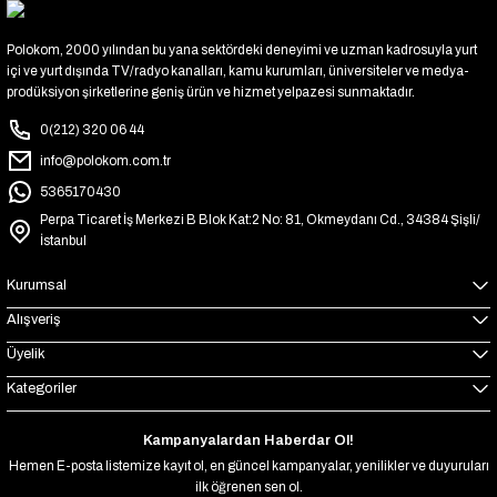
Polokom, 2000 yılından bu yana sektördeki deneyimi ve uzman kadrosuyla yurt
içi ve yurt dışında TV/radyo kanalları, kamu kurumları, üniversiteler ve medya-
prodüksiyon şirketlerine geniş ürün ve hizmet yelpazesi sunmaktadır.
0(212) 320 06 44
info@polokom.com.tr
5365170430
Perpa Ticaret İş Merkezi B Blok Kat:2 No: 81, Okmeydanı Cd., 34384 Şişli/
İstanbul
Kurumsal
Alışveriş
Üyelik
Kategoriler
Kampanyalardan Haberdar Ol!
Hemen E-posta listemize kayıt ol, en güncel kampanyalar, yenilikler ve duyuruları
ilk öğrenen sen ol.