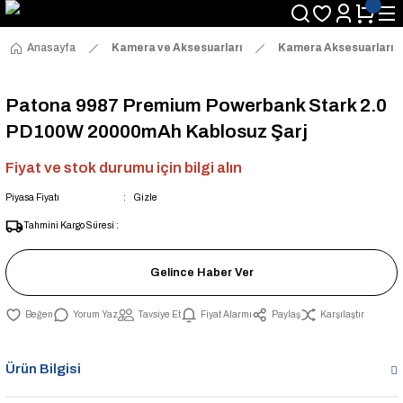
Anasayfa
Kamera ve Aksesuarları
Kamera Aksesuarları
Patona 9987 Premium Powerbank Stark 2.0
PD100W 20000mAh Kablosuz Şarj
Fiyat ve stok durumu için bilgi alın
Piyasa Fiyatı
Gizle
Tahmini Kargo Süresi :
Gelince Haber Ver
Yorum Yaz
Tavsiye Et
Fiyat Alarmı
Paylaş
Karşılaştır
Ürün Bilgisi