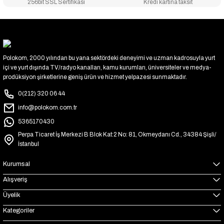
256bit SSL Sertifikası
Kredi kartına taksit
Polokom, 2000 yılından bu yana sektördeki deneyimi ve uzman kadrosuyla yurt
içi ve yurt dışında TV/radyo kanalları, kamu kurumları, üniversiteler ve medya-
prodüksiyon şirketlerine geniş ürün ve hizmet yelpazesi sunmaktadır.
0(212) 320 06 44
info@polokom.com.tr
5365170430
Perpa Ticaret İş Merkezi B Blok Kat:2 No: 81, Okmeydanı Cd., 34384 Şişli/
İstanbul
Kurumsal
Alışveriş
Üyelik
Kategoriler