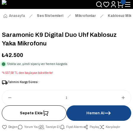
Anasayfa
Ses Sistemleri
Mikrofonlar
Kablosuz Mikr
Saramonic K9 Digital Duo Uhf Kablosuz
Yaka Mikrofonu
₺42.500
Stokta var, şimdi sipariş ver hemen kargoda
*4.537,58 TL den başlayan taksitlerle!
Tahmini Kargo Süresi :
Sepete Ekle
Hemen Al
Yorum Yaz
Tavsiye Et
Fiyat Alarmı
Paylaş
Karşılaştır