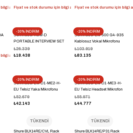
ilgi alın
Fiyat ve stok durumu için bilgi alın
Fiyat ve stok durumu için bilgi a
-30% İNDİRİM
-20% İNDİRİM
0A
Sennheiser XSW-D
Sennheiser EW 500 G4-935
PORTABLE INTERVIEW SET
Kablosuz Vokal Mikrofonu
₺26.339
₺103.919
₺18.438
₺83.135
ilgi alın
-20% İNDİRİM
-20% İNDİRİM
Sennheiser EW D1-ME2-H-
Sennheiser EW D1-ME3-H-
EU Telsiz Yaka Mikrofonu
EU Telsiz Headset Mikrofon
₺52.679
₺55.971
₺42.143
₺44.777
TÜKENDİ
TÜKENDİ
h
Shure BLX14RE/CVL Rack
Shure BLX14RE/P31 Rack