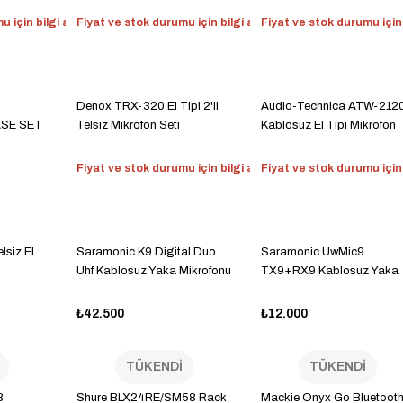
 için bilgi alın
Fiyat ve stok durumu için bilgi alın
Fiyat ve stok durumu için b
Denox TRX-320 El Tipi 2'li
Audio-Technica ATW-212
SE SET
Telsiz Mikrofon Seti
Kablosuz El Tipi Mikrofon
Fiyat ve stok durumu için bilgi alın
Fiyat ve stok durumu için b
siz El
Saramonic K9 Digital Duo
Saramonic UwMic9
Uhf Kablosuz Yaka Mikrofonu
TX9+RX9 Kablosuz Yaka
Mikrofonu
₺42.500
₺12.000
TÜKENDİ
TÜKENDİ
8
Shure BLX24RE/SM58 Rack
Mackie Onyx Go Bluetoot