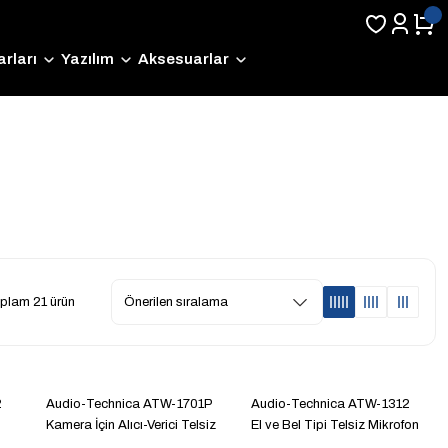
rları
Yazılım
Aksesuarlar
plam 21 ürün
2
Audio-Technica ATW-1701P
Audio-Technica ATW-1312
Kamera İçin Alıcı-Verici Telsiz
El ve Bel Tipi Telsiz Mikrofon
Mikrofon
Seti