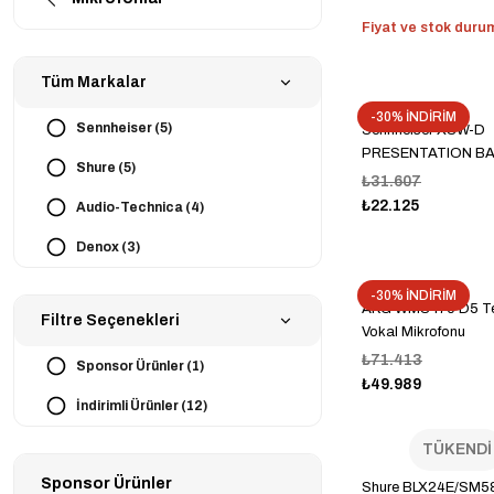
Fiyat ve stok durumu
Tüm Markalar
-30% İNDİRİM
Sennheiser (5)
Sennheiser XSW-D
PRESENTATION BA
Shure (5)
₺31.607
₺22.125
Audio-Technica (4)
Denox (3)
Saramonic (2)
-30% İNDİRİM
AKG WMS470 D5 Tel
Filtre Seçenekleri
AKG (1)
Vokal Mikrofonu
₺71.413
Mackie (1)
Sponsor Ürünler (1)
₺49.989
İndirimli Ürünler (12)
TÜKENDİ
Sponsor Ürünler
Shure BLX24E/SM5