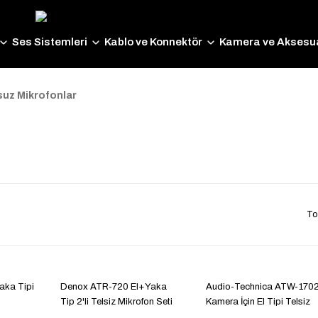
Ses Sistemleri
Kablo ve Konnektör
Kamera ve Aksesua
suz Mikrofonlar
To
aka Tipi
Denox ATR-720 El+Yaka
Audio-Technica ATW-170
Tip 2'li Telsiz Mikrofon Seti
Kamera İçin El Tipi Telsiz
Mikrofon