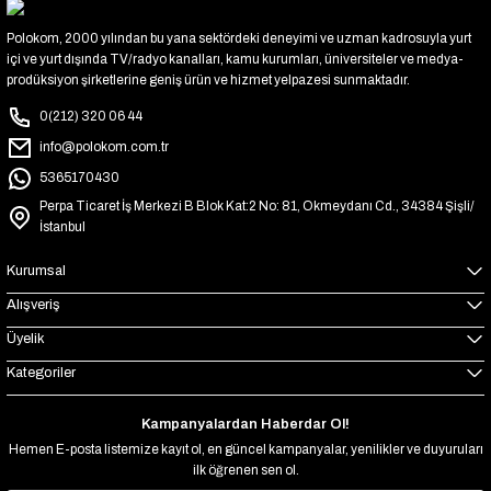
Polokom, 2000 yılından bu yana sektördeki deneyimi ve uzman kadrosuyla yurt
içi ve yurt dışında TV/radyo kanalları, kamu kurumları, üniversiteler ve medya-
prodüksiyon şirketlerine geniş ürün ve hizmet yelpazesi sunmaktadır.
0(212) 320 06 44
info@polokom.com.tr
5365170430
Perpa Ticaret İş Merkezi B Blok Kat:2 No: 81, Okmeydanı Cd., 34384 Şişli/
İstanbul
Kurumsal
Alışveriş
Üyelik
Kategoriler
Kampanyalardan Haberdar Ol!
Hemen E-posta listemize kayıt ol, en güncel kampanyalar, yenilikler ve duyuruları
ilk öğrenen sen ol.