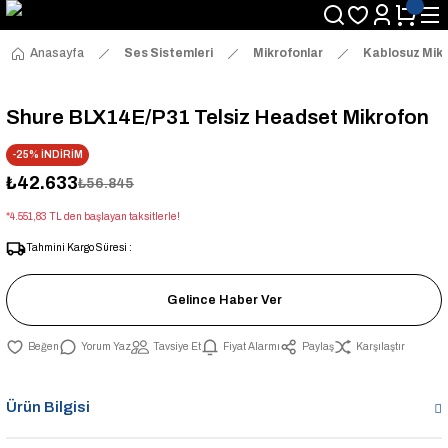
Anasayfa
Ses Sistemleri
Mikrofonlar
Kablosuz Mikr
Shure BLX14E/P31 Telsiz Headset Mikrofon
-25% İNDİRİM
₺42.633
₺56.845
*4.551,83 TL den başlayan taksitlerle!
Tahmini Kargo Süresi :
Gelince Haber Ver
Yorum Yaz
Tavsiye Et
Fiyat Alarmı
Paylaş
Karşılaştır
Ürün Bilgisi