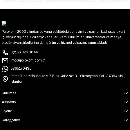
Polokom, 2000 yılından bu yana sektördeki deneyimi ve uzman kadrosuyla yurt
içi ve yurt dışında TV/radyo kanalları, kamu kurumları, üniversiteler ve medya-
prodüksiyon şirketlerine geniş ürün ve hizmet yelpazesi sunmaktadır.
0(212) 320 06 44
info@polokom.com.tr
5365170430
Perpa Ticaret İş Merkezi B Blok Kat:2 No: 81, Okmeydanı Cd., 34384 Şişli/
İstanbul
Kurumsal
Alışveriş
Üyelik
Kategoriler