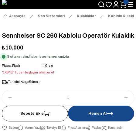
Anasayfa
Ses Sistemleri
Kulaklıklar
Kablolu Kulaklı
Sennheiser SC 260 Kablolu Operatör Kulaklık
₺10.000
Stokta var, şimdi sipariş ver hemen kargoda
Piyasa Fiyatı
Gizle
*1.067,67 TL den başlayan taksitlerle!
Tahmini Kargo Süresi :
Sepete Ekle
Hemen Al
Yorum Yaz
Tavsiye Et
Fiyat Alarmı
Paylaş
Karşılaştır