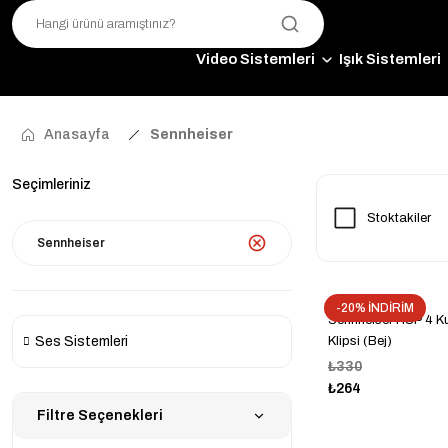
Video Sistemleri
Işık Sistemleri
Anasayfa
Sennheiser
Seçimleriniz
Stoktakiler
Sennheiser
-20% İNDİRİM
Sennheiser HSP 4 Ku
Ses Sistemleri
Klipsi (Bej)
₺330
₺264
Filtre Seçenekleri