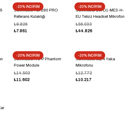
-20% İNDİRİM
-20% İNDİRİM
35
Sennheiser HD 280 PRO
Sennheiser EW D1-ME3-H-
Referans Kulaklığı
EU Telsiz Headset Mikrofon
₺9.826
₺56.033
₺7.861
₺44.826
-20% İNDİRİM
-20% İNDİRİM
un
Sennheiser K 6-P Phantom
Sennheiser ME 4 Yaka
Power Module
Mikrofonu
₺14.503
₺12.772
₺11.602
₺10.217
Ear