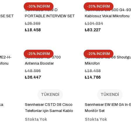
-30% İNDİRİM
-20% İNDİRİM
Sennheiser XSW-D
Sennheiser EW 500 G4-9
SE SET
PORTABLE INTERVIEW SET
Kablosuz Vokal Mikrofonu
₺26.369
₺104.034
₺18.458
₺83.227
-25% İNDİRİM
-20% İNDİRİM
ME2-H-
Sennheiser AB-3700
Sennheiser ME 66 Shoutg
ofonu
Antenna Booster
Mikrofon
₺48.596
₺18.458
₺36.447
₺14.766
TÜKENDİ
TÜKENDİ
ka
Sennheiser CSTD 08 Cisco
Sennheiser EW IEM G4 In-
Telefonlar için Sarmal Kablo
Monitör Set
Stokta Yok
Stokta Yok