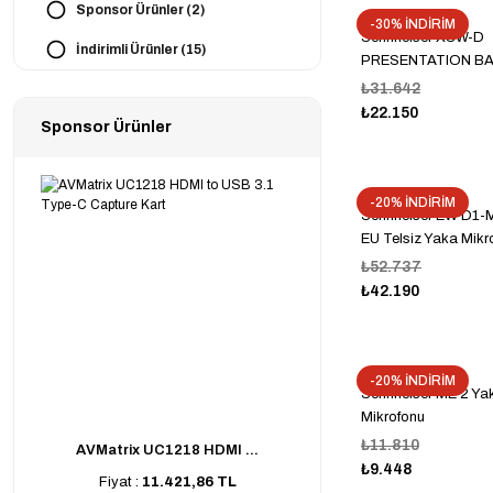
Sponsor Ürünler (2)
-30% İNDİRİM
Sennheiser XSW-D
İndirimli Ürünler (15)
PRESENTATION BA
₺31.642
₺22.150
Sponsor Ürünler
-20% İNDİRİM
Sennheiser EW D1-
EU Telsiz Yaka Mikr
₺52.737
₺42.190
-20% İNDİRİM
Sennheiser ME 2 Ya
Mikrofonu
₺11.810
AVMatrix UC1218 HDMI ...
₺9.448
Fiyat :
11.421,86 TL