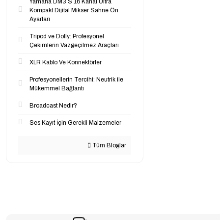
Yamaha DM3 S 16 Kanal Ultra
Kompakt Dijital Mikser Sahne Ön
Ayarları
Tripod ve Dolly: Profesyonel
Çekimlerin Vazgeçilmez Araçları
XLR Kablo Ve Konnektörler
Profesyonellerin Tercihi: Neutrik ile
Mükemmel Bağlantı
Broadcast Nedir?
Ses Kayıt İçin Gerekli Malzemeler
Tüm Bloglar