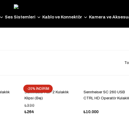
Ses Sistemleri
Kablo ve Konnektör
Kamera ve Aksesua
To
-20% İNDİRİM
laklık
Sennheiser HSP 2 Kulaklık
Sennheiser SC 260 USB
Klipsi (Bej)
CTRL HD Operatör Kulaklı
₺330
₺264
₺10.000