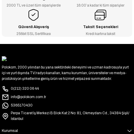
2000 TL ve üzeri tüm siparişlerde
16:00’a kadar ki tüm siparişler
Güvenli Alışveriş
Taksit Seçenekleri
256bit SSL Sertifikası
Kredi kartına taksit
Polokom, 2000 yılından bu yana sektördeki deneyimi ve uzman kadrosuyla yurt
içi ve yurt dışında TV/radyo kanalları, kamu kurumları, üniversiteler ve medya-
prodüksiyon şirketlerine geniş ürün ve hizmet yelpazesi sunmaktadır.
0(212) 320 06 44
info@polokom.com.tr
5365170430
Perpa Ticaret İş Merkezi B Blok Kat:2 No: 81, Okmeydanı Cd., 34384 Şişli/
İstanbul
Kurumsal