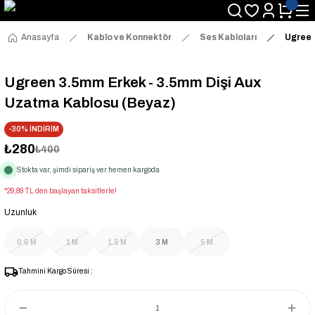
Anasayfa
Kablo ve Konnektör
Ses Kabloları
Ugreen
Ugreen 3.5mm Erkek - 3.5mm Dişi Aux
Uzatma Kablosu (Beyaz)
-30% İNDİRİM
₺280
₺400
Stokta var, şimdi sipariş ver hemen kargoda
*29,89 TL den başlayan taksitlerle!
Uzunluk
0.5 M
1 M
1.5 M
3 M
5 M
Tahmini Kargo Süresi :