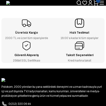
Ücretsiz Kargo
Hızlı Teslimat
2000 TL ve üzeri tüm siparişlerde
16:00’a kadar ki tüm siparişler
Güvenli Alışveriş
Taksit Seçenekleri
256bit SSL Sertifikası
Kredi kartına taksit
Polokom, 2000 yılından bu yana sektördeki deneyimi ve uzman kadrosuyla yurt
içi ve yurt dışında TV/radyo kanalları, kamu kurumları, üniversiteler ve medya-
prodüksiyon şirketlerine geniş ürün ve hizmet yelpazesi sunmaktadır.
0(212) 320 06 44