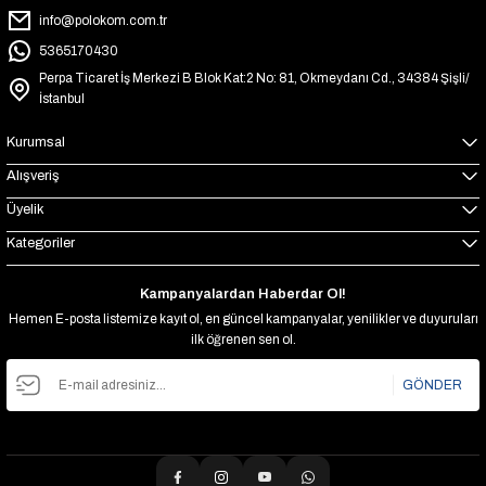
info@polokom.com.tr
5365170430
Perpa Ticaret İş Merkezi B Blok Kat:2 No: 81, Okmeydanı Cd., 34384 Şişli/
İstanbul
Kurumsal
Alışveriş
Üyelik
Kategoriler
Kampanyalardan Haberdar Ol!
Hemen E-posta listemize kayıt ol, en güncel kampanyalar, yenilikler ve duyuruları
ilk öğrenen sen ol.
GÖNDER