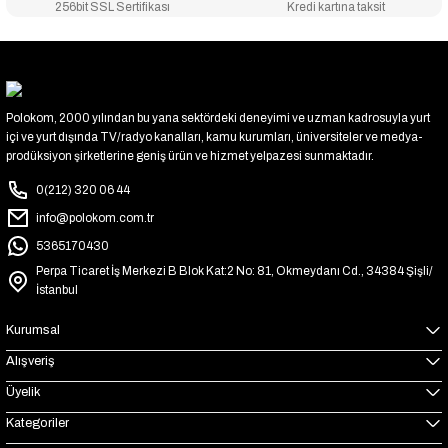
256bit SSL Sertifikası
Kredi kartına taksit
Polokom, 2000 yılından bu yana sektördeki deneyimi ve uzman kadrosuyla yurt
içi ve yurt dışında TV/radyo kanalları, kamu kurumları, üniversiteler ve medya-
prodüksiyon şirketlerine geniş ürün ve hizmet yelpazesi sunmaktadır.
0(212) 320 06 44
info@polokom.com.tr
5365170430
Perpa Ticaret İş Merkezi B Blok Kat:2 No: 81, Okmeydanı Cd., 34384 Şişli/
İstanbul
Kurumsal
Alışveriş
Üyelik
Kategoriler