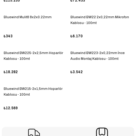
₺115.235
₺72.433
Bluewind Mulit8 8x2x0.22mm
Bluewind BW22 2x0,22mm Mikrofon
Kablosu - 100mt
₺343
₺6.170
Bluewind BW225-2x2,5mm Hoparlör
Bluewind BW223-2x0,22mm İnce
Kablosu - 100mt
Audio Montaj Kablosu - 100mt
₺18.282
₺3.542
Bluewind BW215-2x1,5mm Hoparlör
Kablosu - 100mt
₺12.569