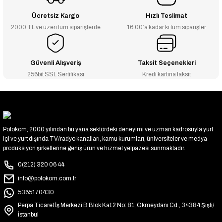
Ücretsiz Kargo
Hızlı Teslimat
2000 TL ve üzeri tüm siparişlerde
16:00’a kadar ki tüm siparişler
Güvenli Alışveriş
Taksit Seçenekleri
256bit SSL Sertifikası
Kredi kartına taksit
Polokom, 2000 yılından bu yana sektördeki deneyimi ve uzman kadrosuyla yurt
içi ve yurt dışında TV/radyo kanalları, kamu kurumları, üniversiteler ve medya-
prodüksiyon şirketlerine geniş ürün ve hizmet yelpazesi sunmaktadır.
0(212) 320 06 44
info@polokom.com.tr
5365170430
Perpa Ticaret İş Merkezi B Blok Kat:2 No: 81, Okmeydanı Cd., 34384 Şişli/
İstanbul