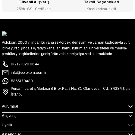
Güvenli Alışveriş
Taksit Seçenekleri
256bit SSL Sertifikası
Kredi kartına taksit
Polokom, 2000 yılından bu yana sektördeki deneyimi ve uzman kadrosuyla yurt
içi ve yurt dışında TV/radyo kanalları, kamu kurumları, üniversiteler ve medya-
prodüksiyon şirketlerine geniş ürün ve hizmet yelpazesi sunmaktadır.
0(212) 320 06 44
info@polokom.com.tr
5365170430
Perpa Ticaret İş Merkezi B Blok Kat:2 No: 81, Okmeydanı Cd., 34384 Şişli/
İstanbul
Kurumsal
Alışveriş
Üyelik
Kategoriler