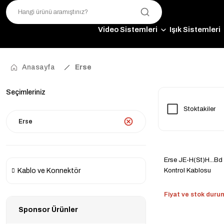
Video Sistemleri
Işık Sistemleri
Anasayfa
Erse
Seçimleriniz
Stoktakiler
Erse
Erse JE-H(St)H...Bd
Kablo ve Konnektör
Kontrol Kablosu
Fiyat ve stok durumu
Sponsor Ürünler