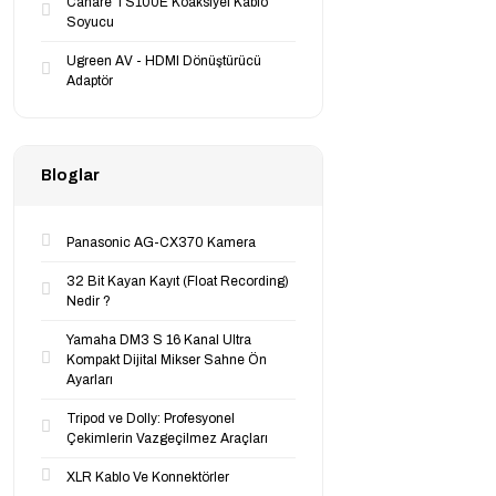
Canare TS100E Koaksiyel Kablo
Soyucu
Ugreen AV - HDMI Dönüştürücü
Adaptör
Bloglar
Panasonic AG-CX370 Kamera
32 Bit Kayan Kayıt (Float Recording)
Nedir ?
Yamaha DM3 S 16 Kanal Ultra
Kompakt Dijital Mikser Sahne Ön
Ayarları
Tripod ve Dolly: Profesyonel
Çekimlerin Vazgeçilmez Araçları
XLR Kablo Ve Konnektörler