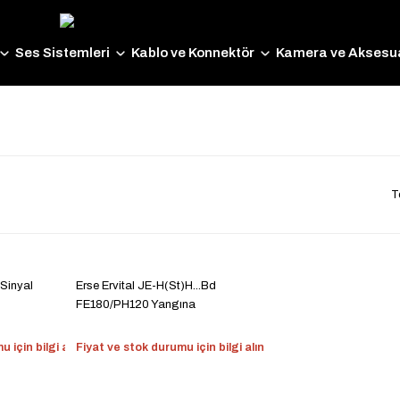
Ses Sistemleri
Kablo ve Konnektör
Kamera ve Aksesua
T
 Sinyal
Erse Ervital JE-H(St)H...Bd
FE180/PH120 Yangına
Dayanıklı Kablo
 için bilgi alın
Fiyat ve stok durumu için bilgi alın