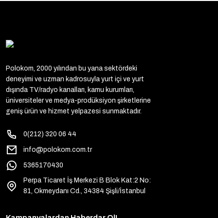
Polokom, 2000 yılından bu yana sektördeki
deneyimi ve uzman kadrosuyla yurt içi ve yurt
dışında TV/radyo kanalları, kamu kurumları,
üniversiteler ve medya-prodüksiyon şirketlerine
geniş ürün ve hizmet yelpazesi sunmaktadır.
0(212) 320 06 44
info@polokom.com.tr
5365170430
Perpa Ticaret İş Merkezi B Blok Kat:2 No:
81, Okmeydanı Cd., 34384 Şişli/İstanbul
Kampanyalardan Haberdar Ol!