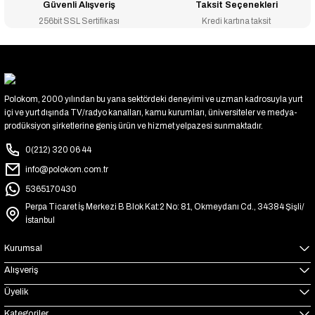
Güvenli Alışveriş
Taksit Seçenekleri
256bit SSL Sertifikası
Kredi kartına taksit
Polokom, 2000 yılından bu yana sektördeki deneyimi ve uzman kadrosuyla yurt
içi ve yurt dışında TV/radyo kanalları, kamu kurumları, üniversiteler ve medya-
prodüksiyon şirketlerine geniş ürün ve hizmet yelpazesi sunmaktadır.
0(212) 320 06 44
info@polokom.com.tr
5365170430
Perpa Ticaret İş Merkezi B Blok Kat:2 No: 81, Okmeydanı Cd., 34384 Şişli/
İstanbul
Kurumsal
Alışveriş
Üyelik
Kategoriler