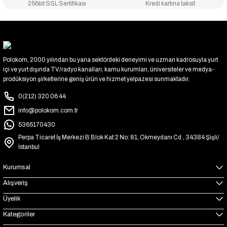
256bit SSL Sertifikası
Kredi kartına taksit
Polokom, 2000 yılından bu yana sektördeki deneyimi ve uzman kadrosuyla yurt
içi ve yurt dışında TV/radyo kanalları, kamu kurumları, üniversiteler ve medya-
prodüksiyon şirketlerine geniş ürün ve hizmet yelpazesi sunmaktadır.
0(212) 320 06 44
info@polokom.com.tr
5365170430
Perpa Ticaret İş Merkezi B Blok Kat:2 No: 81, Okmeydanı Cd., 34384 Şişli/
İstanbul
Kurumsal
Alışveriş
Üyelik
Kategoriler