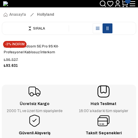
Anasayfa
Hollyland
SIRALA
-3% İNDİRİM
Hollyland Solidcom SE Pro 9S Kit-
Profesyonel Kablosuz İnterkom
Sistemi
₺96.527
₺93.631
Ücretsiz Kargo
Hızlı Teslimat
2000 TL ve üzeri tüm siparişlerde
16:00’a kadar ki tüm siparişler
Güvenli Alışveriş
Taksit Seçenekleri