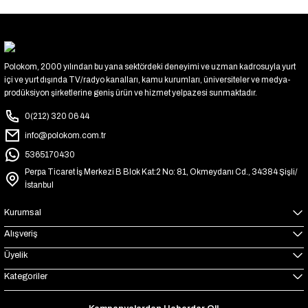
Polokom, 2000 yılından bu yana sektördeki deneyimi ve uzman kadrosuyla yurt
içi ve yurt dışında TV/radyo kanalları, kamu kurumları, üniversiteler ve medya-
prodüksiyon şirketlerine geniş ürün ve hizmet yelpazesi sunmaktadır.
0(212) 320 06 44
info@polokom.com.tr
5365170430
Perpa Ticaret İş Merkezi B Blok Kat:2 No: 81, Okmeydanı Cd., 34384 Şişli/
İstanbul
Kurumsal
Alışveriş
Üyelik
Kategoriler