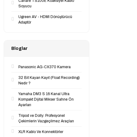
Canare TS100E Koaksiyel Kablo
Soyucu
Ugreen AV - HDMI Dönüştürücü
Adaptör
Bloglar
Panasonic AG-CX370 Kamera
32 Bit Kayan Kayıt (Float Recording)
Nedir ?
Yamaha DM3 S 16 Kanal Ultra
Kompakt Dijital Mikser Sahne Ön
Ayarları
Tripod ve Dolly: Profesyonel
Çekimlerin Vazgeçilmez Araçları
XLR Kablo Ve Konnektörler