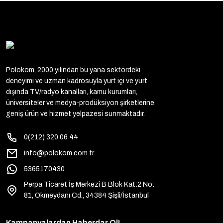
Polokom, 2000 yılından bu yana sektördeki
deneyimi ve uzman kadrosuyla yurt içi ve yurt
dışında TV/radyo kanalları, kamu kurumları,
üniversiteler ve medya-prodüksiyon şirketlerine
geniş ürün ve hizmet yelpazesi sunmaktadır.
0(212) 320 06 44
info@polokom.com.tr
5365170430
Perpa Ticaret İş Merkezi B Blok Kat:2 No:
81, Okmeydanı Cd., 34384 Şişli/İstanbul
Kampanyalardan Haberdar Ol!