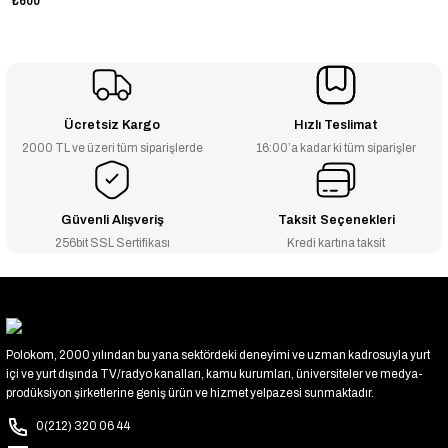
₺600
Ücretsiz Kargo
Hızlı Teslimat
2000 TL ve üzeri tüm siparişlerde
16:00’a kadar ki tüm siparişler
Güvenli Alışveriş
Taksit Seçenekleri
256bit SSL Sertifikası
Kredi kartına taksit
Polokom, 2000 yılından bu yana sektördeki deneyimi ve uzman kadrosuyla yurt
içi ve yurt dışında TV/radyo kanalları, kamu kurumları, üniversiteler ve medya-
prodüksiyon şirketlerine geniş ürün ve hizmet yelpazesi sunmaktadır.
0(212) 320 06 44