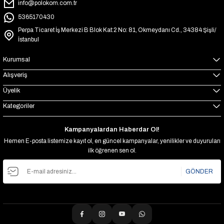
info@polokom.com.tr
5365170430
Perpa Ticaret İş Merkezi B Blok Kat:2 No: 81, Okmeydanı Cd., 34384 Şişli/
İstanbul
Kurumsal
Alışveriş
Üyelik
Kategoriler
Kampanyalardan Haberdar Ol!
Hemen E-posta listemize kayıt ol, en güncel kampanyalar, yenilikler ve duyuruları
ilk öğrenen sen ol.
GÖNDER